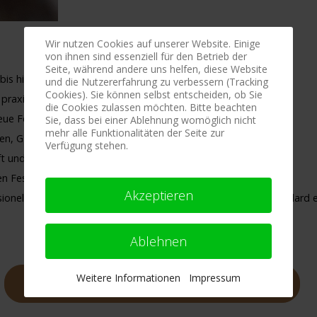
Wir nutzen Cookies auf unserer Website. Einige
von ihnen sind essenziell für den Betrieb der
Seite, während andere uns helfen, diese Website
is hin zu Profi- Techniken, alles logsich erklärt
und die Nutzererfahrung zu verbessern (Tracking
Cookies). Sie können selbst entscheiden, ob Sie
praxisnahe und für den Onlineunterricht erprobte Techniken
die Cookies zulassen möchten. Bitte beachten
ue Fesselungen bei dir zuhause und im eigenen Tempo
Sie, dass bei einer Ablehnung womöglich nicht
mehr alle Funktionalitäten der Seite zur
en, GIFs, PDFs und Audios - für jeden Lerntyp
Verfügung stehen.
 und schau dir alles so oft du möchtest an
n Fesselungen sind nur einen Klick entfernt
Akzeptieren
nelle und sichere Techniken gezeigt, die dem heutigen Standard 
Ablehnen
Weitere Informationen
Impressum
Jetzt anmelden und Zugang sichern