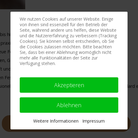
Wir nutzen Cookies auf unserer Website. Einige
von ihnen sind essenziell für den Betrieb der
Seite, während andere uns helfen, diese Website
is hin zu Profi- Techniken, alles logsich erklärt
und die Nutzererfahrung zu verbessern (Tracking
Cookies). Sie können selbst entscheiden, ob Sie
praxisnahe und für den Onlineunterricht erprobte Techniken
die Cookies zulassen möchten. Bitte beachten
ue Fesselungen bei dir zuhause und im eigenen Tempo
Sie, dass bei einer Ablehnung womöglich nicht
mehr alle Funktionalitäten der Seite zur
en, GIFs, PDFs und Audios - für jeden Lerntyp
Verfügung stehen.
 und schau dir alles so oft du möchtest an
n Fesselungen sind nur einen Klick entfernt
Akzeptieren
nelle und sichere Techniken gezeigt, die dem heutigen Standard 
Ablehnen
Weitere Informationen
Impressum
Jetzt anmelden und Zugang sichern