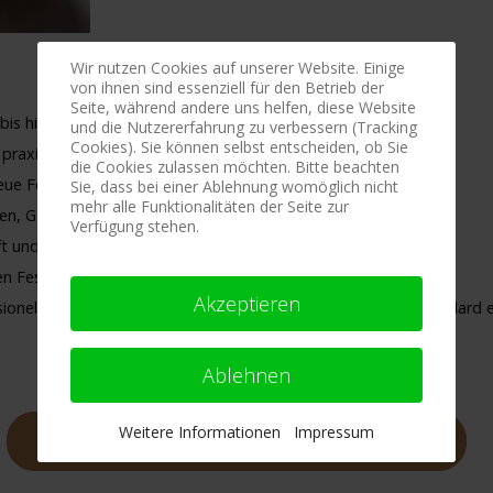
Wir nutzen Cookies auf unserer Website. Einige
von ihnen sind essenziell für den Betrieb der
Seite, während andere uns helfen, diese Website
is hin zu Profi- Techniken, alles logsich erklärt
und die Nutzererfahrung zu verbessern (Tracking
Cookies). Sie können selbst entscheiden, ob Sie
praxisnahe und für den Onlineunterricht erprobte Techniken
die Cookies zulassen möchten. Bitte beachten
ue Fesselungen bei dir zuhause und im eigenen Tempo
Sie, dass bei einer Ablehnung womöglich nicht
mehr alle Funktionalitäten der Seite zur
en, GIFs, PDFs und Audios - für jeden Lerntyp
Verfügung stehen.
 und schau dir alles so oft du möchtest an
n Fesselungen sind nur einen Klick entfernt
Akzeptieren
nelle und sichere Techniken gezeigt, die dem heutigen Standard 
Ablehnen
Weitere Informationen
Impressum
Jetzt anmelden und Zugang sichern